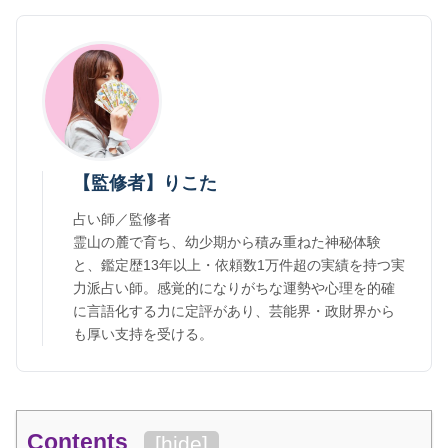
【監修者】りこた
占い師／監修者
霊山の麓で育ち、幼少期から積み重ねた神秘体験
と、鑑定歴13年以上・依頼数1万件超の実績を持つ実
力派占い師。感覚的になりがちな運勢や心理を的確
に言語化する力に定評があり、芸能界・政財界から
も厚い支持を受ける。
Contents
[
hide
]