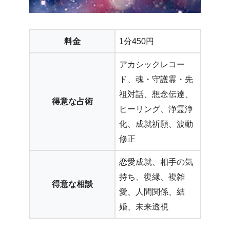
料金
1分450円
アカシックレコー
ド、魂・守護霊・先
祖対話、想念伝達、
得意な占術
ヒーリング、浄霊浄
化、成就祈願、波動
修正
恋愛成就、相手の気
持ち、復縁、複雑
得意な相談
愛、人間関係、結
婚、未来透視