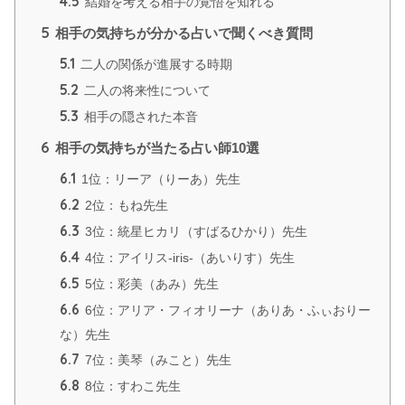
4.5
結婚を考える相手の覚悟を知れる
5
相手の気持ちが分かる占いで聞くべき質問
5.1
二人の関係が進展する時期
5.2
二人の将来性について
5.3
相手の隠された本音
6
相手の気持ちが当たる占い師10選
6.1
1位：リーア（りーあ）先生
6.2
2位：もね先生
6.3
3位：統星ヒカリ（すばるひかり）先生
6.4
4位：アイリス-iris-（あいりす）先生
6.5
5位：彩美（あみ）先生
6.6
6位：アリア・フィオリーナ（ありあ・ふぃおりー
な）先生
6.7
7位：美琴（みこと）先生
6.8
8位：すわこ先生