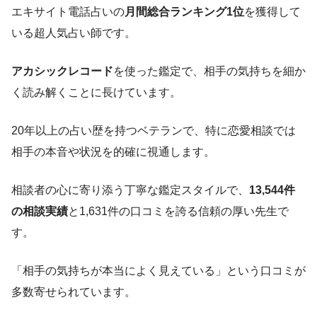
エキサイト電話占いの
月間総合ランキング1位
を獲得して
いる超人気占い師です。
アカシックレコード
を使った鑑定で、
相手の気持ちを細か
く読み解く
ことに長けています。
20年以上の占い歴を持つベテランで、特に恋愛相談では
相手の本音や状況を的確に視通します。
相談者の心に寄り添う丁寧な鑑定スタイルで、
13,544件
の相談実績
と1,631件の口コミを誇る信頼の厚い先生で
す。
「相手の気持ちが本当によく見えている」という口コミが
多数寄せられています。