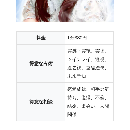
料金
1分380円
霊感・霊視、霊聴、
ツインレイ、透視、
得意な占術
過去視、遠隔透視、
未来予知
恋愛成就、相手の気
持ち、復縁、不倫、
得意な相談
結婚、出会い、人間
関係