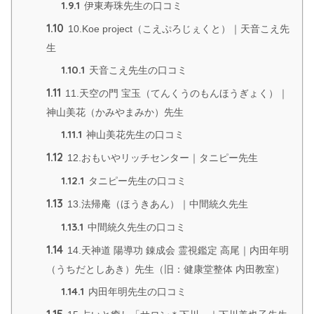
1.9.1
伊東寿珠先生の口コミ
1.10
10.Koe project（こえぷろじぇくと）｜天音こえ先
生
1.10.1
天音こえ先生の口コミ
1.11
11.天空の門 宝玉（てんくうのもんほうぎょく）｜
神山美花（かみやまみか）先生
1.11.1
神山美花先生の口コミ
1.12
12.おもいやリッチセンター｜タニピー先生
1.12.1
タニピー先生の口コミ
1.13
13.法帰庵（ほうきあん）｜中間統久先生
1.13.1
中間統久先生の口コミ
1.14
14.天神道 陽導功 錬成会 霊視鑑定 高尾｜内田年明
（うちだとしあき）先生（旧：健康堂整体 内田教室）
1.14.1
内田年明先生の口コミ