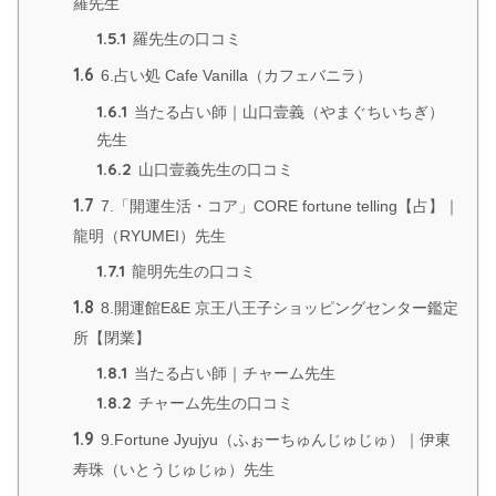
羅先生
1.5.1
羅先生の口コミ
1.6
6.占い処 Cafe Vanilla（カフェバニラ）
1.6.1
当たる占い師｜山口壹義（やまぐちいちぎ）
先生
1.6.2
山口壹義先生の口コミ
1.7
7.「開運生活・コア」CORE fortune telling【占】｜
龍明（RYUMEI）先生
1.7.1
龍明先生の口コミ
1.8
8.開運館E&E 京王八王子ショッピングセンター鑑定
所【閉業】
1.8.1
当たる占い師｜チャーム先生
1.8.2
チャーム先生の口コミ
1.9
9.Fortune Jyujyu（ふぉーちゅんじゅじゅ）｜伊東
寿珠（いとうじゅじゅ）先生