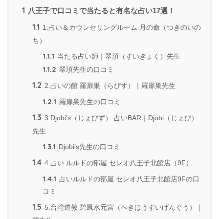
1
八王子で口コミで当たると有名な占い17選！
1.1
1.占い＆カウンセリングルーム 月の命（つきのいの
ち）
1.1.1
当たる占い師｜翠頊（すいぎょく）先生
1.1.2
翠頊先生の口コミ
1.2
2.占いの館 羅扉巣（らぴす）｜羅扉巣先生
1.2.1
羅扉巣先生の口コミ
1.3
3.Djobi’s（じょびず） 占いBAR｜Djobi（じょび）
先生
1.3.1
Djobi’s先生の口コミ
1.4
4.占い ルルドの部屋 セレオ八王子北館店（9F）
1.4.1
占いルルドの部屋 セレオ八王子北館店9Fの口
コミ
1.5
5.台湾道教 碧鳳水元宮（へきほうすいげんぐう）｜