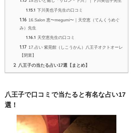
1.15
15.占いと癒し「サロン＊下川」｜下川美也子先生
1.15.1
下川美也子先生の口コミ
1.16
16.Salon 恵〜megumi〜｜天空恵（てんくうめぐ
み）先生
1.16.1
天空恵先生の口コミ
1.17
17.占い 紫晃館（しこうかん）八王子オクトオーレ
【閉業】
2
八王子の当たる占い17選【まとめ】
八王子で口コミで当たると有名な占い17
選！