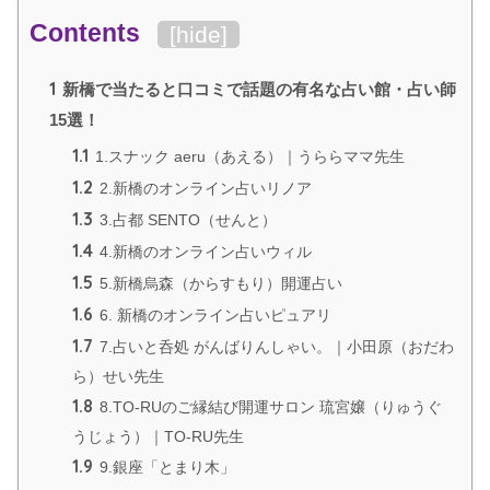
Contents
[
hide
]
1
新橋で当たると口コミで話題の有名な占い館・占い師
15選！
1.1
1.スナック aeru（あえる）｜うららママ先生
1.2
2.新橋のオンライン占いリノア
1.3
3.占都 SENTO（せんと）
1.4
4.新橋のオンライン占いウィル
1.5
5.新橋烏森（からすもり）開運占い
1.6
6. 新橋のオンライン占いピュアリ
1.7
7.占いと呑処 がんばりんしゃい。｜小田原（おだわ
ら）せい先生
1.8
8.TO-RUのご縁結び開運サロン 琉宮嬢（りゅうぐ
うじょう）｜TO-RU先生
1.9
9.銀座「とまり木」