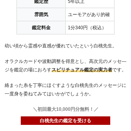
鑑定歴
5年以上
雰囲気
ユーモアがあり的確
鑑定料金
1分340円（税込）
幼い頃から霊感や直感が優れていたという白桃先生。
オラクルカードや波動調整を得意とし、高次元のメッセ―
ジを鑑定の場におろす
スピリチュアル鑑定の実力者
です。
絡まった糸を丁寧にほぐすような白桃先生のメッセージに
一度身を委ねてみてはいかがでしょうか。
＼初回最大10,000円分無料！／
白桃先生の鑑定を受ける