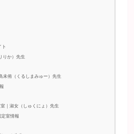
イト
（りりか）先生
来島未侑（くるしまみゅー）先生
報
定室｜淑女（しゅくにょ）先生
鑑定室情報