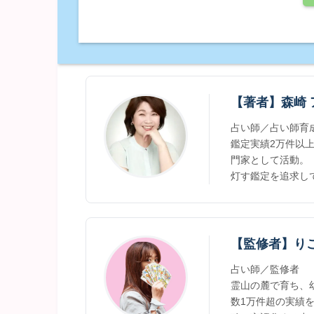
【著者】森崎 
占い師／占い師育
鑑定実績2万件以
門家として活動。
灯す鑑定を追求し
【監修者】り
占い師／監修者
霊山の麓で育ち、
数1万件超の実績